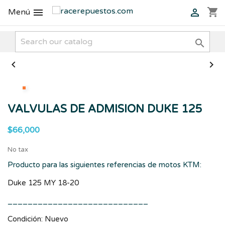
shopping_cart


Menú



VALVULAS DE ADMISION DUKE 125
$66,000
No tax
Producto para las siguientes referencias de motos KTM:
Duke 125 MY 18-20
____________________________
Condición: Nuevo